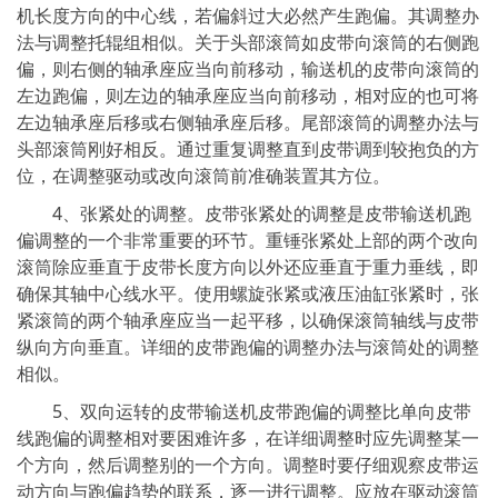
机长度方向的中心线，若偏斜过大必然产生跑偏。其调整办
法与调整托辊组相似。关于头部滚筒如皮带向滚筒的右侧跑
偏，则右侧的轴承座应当向前移动，输送机的皮带向滚筒的
左边跑偏，则左边的轴承座应当向前移动，相对应的也可将
左边轴承座后移或右侧轴承座后移。尾部滚筒的调整办法与
头部滚筒刚好相反。通过重复调整直到皮带调到较抱负的方
位，在调整驱动或改向滚筒前准确装置其方位。
4、张紧处的调整。皮带张紧处的调整是皮带输送机跑
偏调整的一个非常重要的环节。重锤张紧处上部的两个改向
滚筒除应垂直于皮带长度方向以外还应垂直于重力垂线，即
确保其轴中心线水平。使用螺旋张紧或液压油缸张紧时，张
紧滚筒的两个轴承座应当一起平移，以确保滚筒轴线与皮带
纵向方向垂直。详细的皮带跑偏的调整办法与滚筒处的调整
相似。
5、双向运转的皮带输送机皮带跑偏的调整比单向皮带
线跑偏的调整相对要困难许多，在详细调整时应先调整某一
个方向，然后调整别的一个方向。调整时要仔细观察皮带运
动方向与跑偏趋势的联系，逐一进行调整。应放在驱动滚筒