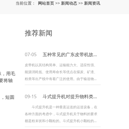
网站首页
新闻动态
新闻资讯
当前位置：
>>
>>
推荐新闻
07-05
五种常见的广东皮带机故障解决办法！
皮带机以其结构简单、运输能力大、适应性强、
能源消耗低、使用寿命长等优点在煤炭、矿渣、
承，用毛
粉类等出产线中有着广泛的使用。由于输送物质
要将轴
内摩擦力大、磨损大的特点，使得皮带机在实际
的作业中经常会呈现一些毛病，影响到整个出产
09-15
斗式提升机对提升物料类型有什么要求？
中，短圆
过程的顺利进行。小编总结了皮带机作业中简单
呈现的毛病及相应的解决方法，希望能给您带来
斗式提升机是一种垂直运送的运送设备，在
一
各种方面的考虑中，斗式提升机关于物料的要求
都是粉末状和小颗粒的。斗式提升机小颗粒的运
用是有规模的。 适用于很多职业产品的提