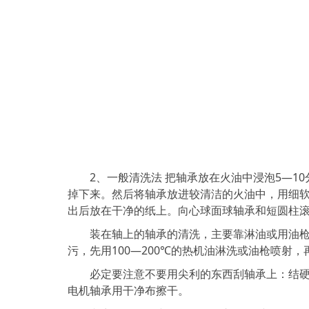
2、一般清洗法 把轴承放在火油中浸泡5—10
掉下来。然后将轴承放进较清洁的火油中，用细软
出后放在干净的纸上。向心球面球轴承和短圆柱
装在轴上的轴承的清洗，主要靠淋油或用油枪喷
污，先用100—200℃的热机油淋洗或油枪喷射
必定要注意不要用尖利的东西刮轴承上：结硬的
电机轴承用干净布擦干。