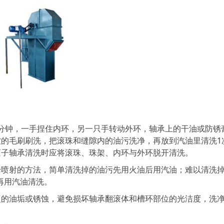
分钟，一手捏住内环，另一只手转动外环，轴承上的干油或防锈
的毛刷刷洗，把滚珠和缝隙内的油污洗净，再放到汽油里清洗1
滚子轴承清洗时应将滚珠、珠架、内环与外环脱开清洗。
射的方法，简单清洗掉的油污先用火油后用汽油；难以清洗
，再用汽油清洗。
油垢或锈蚀，避免损坏轴承翻滚体和槽环部位的光洁度，洗